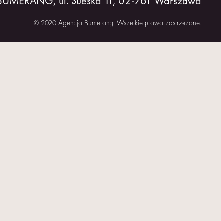
 BUMERANG, ul. Sueska 11, 02-761 Warszawa
© 2020 Agencja Bumerang. Wszelkie prawa zastrzeżone.