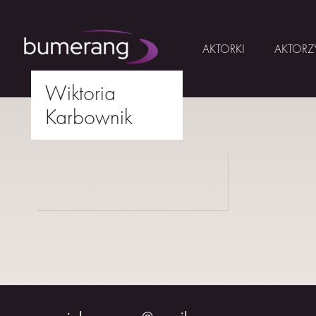
AKTORKI
AKTORZ
Wiktoria
Skip
Karbownik
to
AKTORKI
drukuj
content
AKTORZY
MŁODZI
BUMERANG
WSPÓŁPRACA
O
NAS