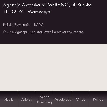
Agencja Aktorska BUMERANG, ul. Sueska
NAS
11, 02-761 Warszawa
KONTAKT
Polityka Prywatności
|
RODO
© 2020 Agencja Bumerang. Wszelkie prawa zastrzeżone.
Młodzi
Aktorki
Aktorzy
Współpraca
O nas
Kontakt
Bumerang