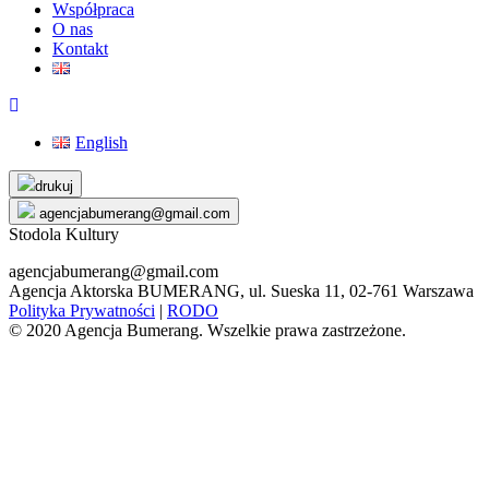
Współpraca
O nas
Kontakt
English
Skip
drukuj
to
agencjabumerang@gmail.com
content
Stodola Kultury
agencjabumerang@gmail.com
Agencja Aktorska BUMERANG, ul. Sueska 11, 02-761 Warszawa
Polityka Prywatności
|
RODO
© 2020 Agencja Bumerang. Wszelkie prawa zastrzeżone.