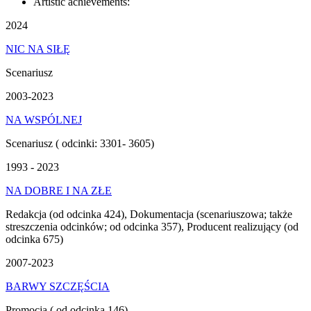
Artistic achievements:
2024
NIC NA SIŁĘ
Scenariusz
2003-2023
NA WSPÓLNEJ
Scenariusz ( odcinki: 3301- 3605)
1993 - 2023
NA DOBRE I NA ZŁE
Redakcja (od odcinka 424), Dokumentacja (scenariuszowa; także
streszczenia odcinków; od odcinka 357), Producent realizujący (od
odcinka 675)
2007-2023
BARWY SZCZĘŚCIA
Promocja ( od odcinka 146)