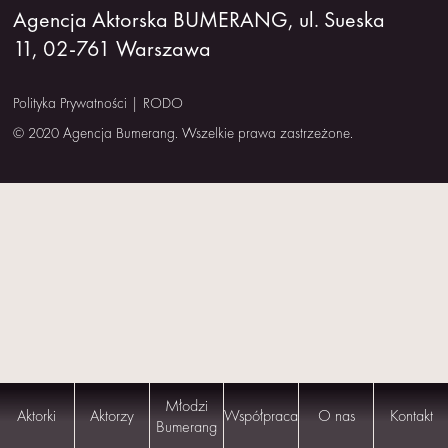
Agencja Aktorska BUMERANG, ul. Sueska
NAS
11, 02-761 Warszawa
KONTAKT
Polityka Prywatności
|
RODO
© 2020 Agencja Bumerang. Wszelkie prawa zastrzeżone.
Młodzi
Aktorki
Aktorzy
Współpraca
O nas
Kontakt
Bumerang