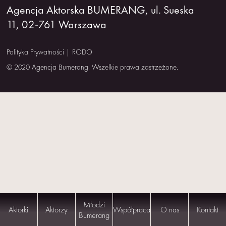
Agencja Aktorska BUMERANG, ul. Sueska
NAS
11, 02-761 Warszawa
KONTAKT
Polityka Prywatności
|
RODO
© 2020 Agencja Bumerang. Wszelkie prawa zastrzeżone.
Młodzi
Aktorki
Aktorzy
Współpraca
O nas
Kontakt
Bumerang