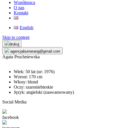
Współpraca
O nas
Kontakt
English
Skip to content
drukuj
agencjabumerang@gmail.com
Agata Pruchniewska
Wiek: 50 lat (ur:
1976
)
Wzrost: 170 cm
Włosy: blond
Oczy: szaroniebieskie
Język: angielski (zaawansowany)
Social Media:
facebook