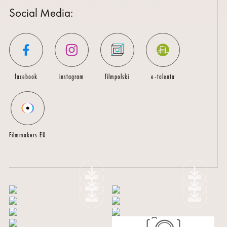
Social Media:
MŁODZI
BUMERANG
WSPÓŁPRACA
facebook
instagram
filmpolski
e-talenta
O
NAS
Filmmakers EU
KONTAKT