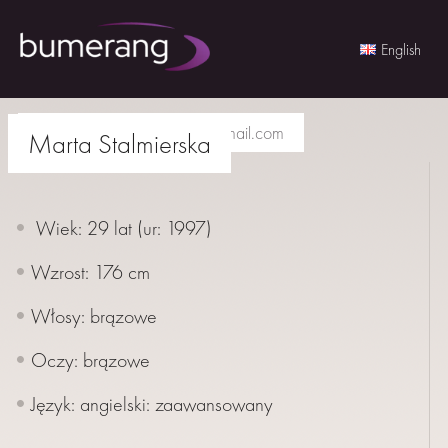
English
Skip
to
agencjabumerang@gmail.com
Marta Stalmierska
content
Wiek: 29 lat (ur:
1997
)
Wzrost: 176 cm
Włosy: brązowe
Oczy: brązowe
AKTORKI
Język: angielski: zaawansowany
AKTORZY